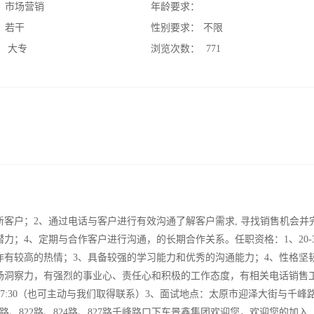
：
市场营销
年龄要求：
：
若干
性别要求：
不限
：
大专
浏览次数：
771
客户；2、通过电话与客户进行有效沟通了解客户需求, 寻找销售机会并
力；4、定期与合作客户进行沟通，的长期合作关系。任职资格：1、20-3
作有较高的热情；3、具备较强的学习能力和优秀的沟通能力；4、性格坚
场洞察力，有强烈的事业心、责任心和积极的工作态度，有相关电话销售
:00-17:30（也可主动与我们取得联系）3、面试地点：太原市迎泽大街与千峰
09路、822路、824路、827路千峰路口下车景鑫集团欢迎您，欢迎您的加入