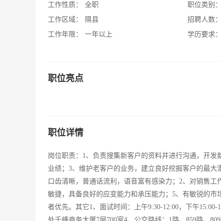
工作性质：
全职
职位类别
工作区域：
隰县
招聘人数
工作年限：
一年以上
学历要求
职位亮点
职位详情
岗位职责：1、负责搜集新客户的资料并进行沟通，开发新
业绩；3、维护老客户的业务，建立良好挖掘客户的最大潜
口齿清晰，普通话流利，语音富有感染力；2、对销售工
敏捷，具备良好的应变能力和承压能力；5、有敏锐的市
者优先。其它1、面试时间：上午9:30-12:00，下午15
处千峰商务大厦7层700室4、公交路线：1路、859路、8