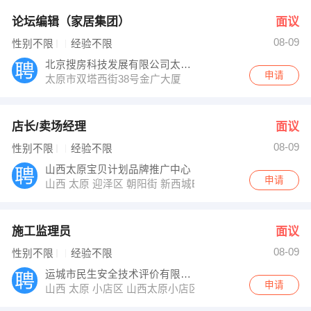
论坛编辑（家居集团）
面议
08-09
性别不限
经验不限
北京搜房科技发展有限公司太原分公司
申请
太原市双塔西街38号金广大厦
店长/卖场经理
面议
08-09
性别不限
经验不限
山西太原宝贝计划品牌推广中心
申请
山西 太原 迎泽区 朝阳街 新西城B区8楼宝贝计划推广中
施工监理员
面议
08-09
性别不限
经验不限
运城市民生安全技术评价有限公司
申请
山西 太原 小店区 山西太原小店区康宁西街漪汾仙庄中二