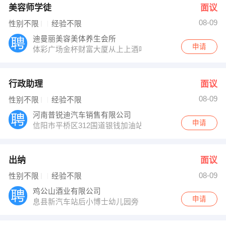
美容师学徒
面议
08-09
性别不限
经验不限
迪曼丽美容美体养生会所
申请
体彩广场金杯财富大厦从上上酒吧旁边大门进来
行政助理
面议
08-09
性别不限
经验不限
河南普锐迪汽车销售有限公司
申请
信阳市平桥区312国道银钱加油站向东800米路南银钱山
出纳
面议
08-09
性别不限
经验不限
鸡公山酒业有限公司
申请
息县新汽车站后小博士幼儿园旁