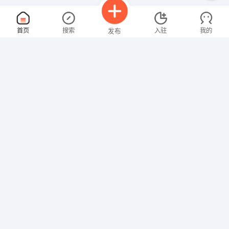
美容助理
面议
首页
搜索
入驻
我的
发布
08-09
性别不限
经验不限
迪曼丽美容美体养生会所
申请
体彩广场金杯财富大厦从上上酒吧旁边大门进来
售前客服
面议
招聘信息
求职简历
08-09
性别不限
经验不限
润氏电子科技（信阳）有限公司
申请
信阳信阳市区地王大厦15楼
人事专员
面议
08-09
性别不限
经验不限
信阳润洲汽车销售服务有限公司
申请
信阳市312国道与京港高速交叉口向西200米