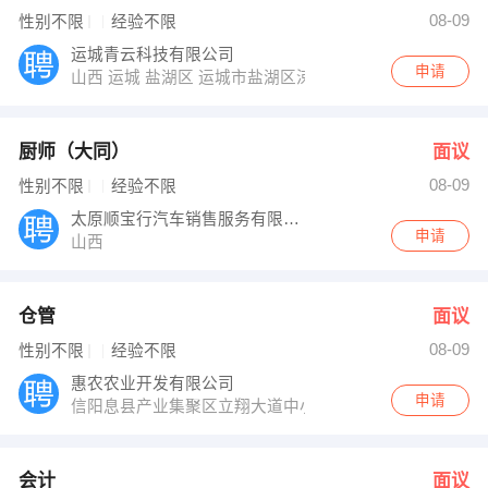
张先生 发布 [会计 ] 招聘信息
08-09
性别不限
经验不限
张先生 发布 [行政文员 ] 招聘信息
【山西省农科院园艺所 】 强势入驻
运城青云科技有限公司
申请
山西 运城 盐湖区 运城市盐湖区涑水街星河广场创客空间
厨师（大同）
面议
08-09
性别不限
经验不限
太原顺宝行汽车销售服务有限公司
申请
山西
仓管
面议
08-09
性别不限
经验不限
惠农农业开发有限公司
申请
信阳息县产业集聚区立翔大道中小企业孵化园2号厂房
会计
面议