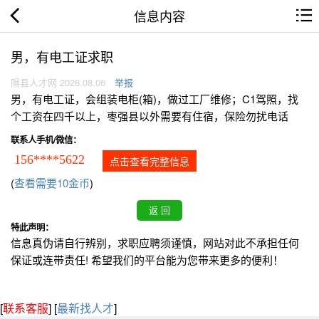
信息内容
男，有电工证求职
隰县人才网 2026.08.06
举报
男，有电工证，会组装电柜(箱)，做过工厂维修；C1驾照，找
个工资在四千以上，枣强县以外需要有住宿，保险勿扰电话
联系人手机/微信：
156****5622
点击查看完整信息
(
查看需要10金币
)
特此声明：
信息真伪请自行辨别，求职应聘须谨慎，网站对此不承担任何
保证或连带责任! 希望我们的平台能为您带来更多的便利！
[
联系客服
]
[
最新找人才
]