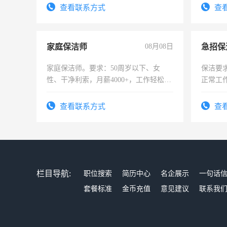
试用期1-3个月，转正后交纳五险，
查看联系方式
查
家庭保洁师
08月08日
家庭保洁师。要求：50周岁以下、女
保洁要
性、干净利索，月薪4000+，工作轻松，
正常工
时间灵活，不需坐班，适合宝妈、全职
责任心
太太等。
录，客
查看联系方式
查
懂电脑
能力，
栏目导航:
职位搜索
简历中心
名企展示
一句话
套餐标准
金币充值
意见建议
联系我