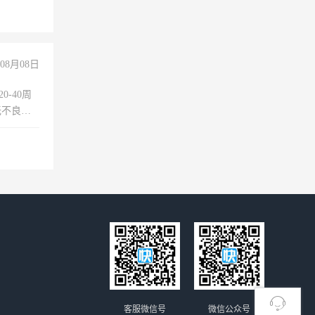
08月08日
0-40周
无不良嗜
准八人间住
倒，每月
0小时
客服微信号
微信公众号