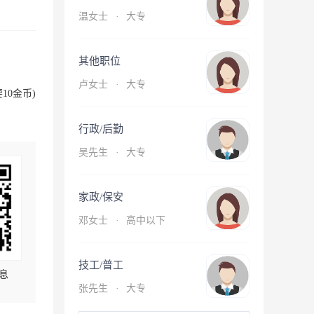
温女士
·
大专
其他职位
卢女士
·
大专
10金币)
行政/后勤
吴先生
·
大专
家政/保安
邓女士
·
高中以下
技工/普工
息
张先生
·
大专