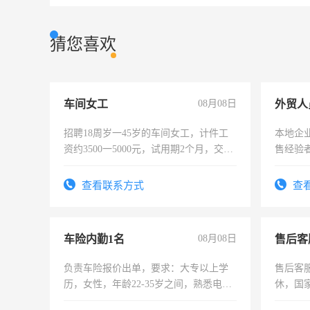
猜您喜欢
车间女工
08月08日
外贸人
招聘18周岁一45岁的车间女工，计件工
本地企
资约3500一5000元，试用期2个月，交五
售经验
险，有年薪假，年底福利
查看联系方式
查
车险内勤1名
08月08日
售后客
负责车险报价出单，要求：大专以上学
售后客服
历，女性，年龄22-35岁之间，熟悉电脑
休，国
操作，工作态度认真，具有团队精神，