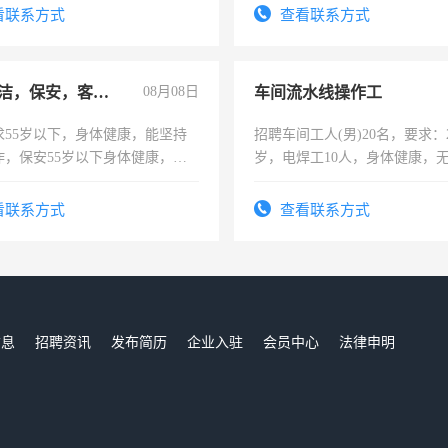
看联系方式
查看联系方式
急招保洁，保安，客服，工程
08月08日
车间流水线操作工
求55岁以下，身体健康，能坚持
招聘车间工人(男)20名，要求：2
作，保安55岁以下身体健康，有
岁，电焊工10人，身体健康，
形象端庄，遵纪守法，无犯罪记
好。薪资：4500-7000元，标
服要求45岁以下高中以上文化，
宿，免费发放劳保用品，两班
看联系方式
查看联系方式
工作认真，性格开朗有良好沟通
25号准时发放工资，工作时间1
工程，懂水电维修。
信息
招聘资讯
发布简历
企业入驻
会员中心
法律申明
们