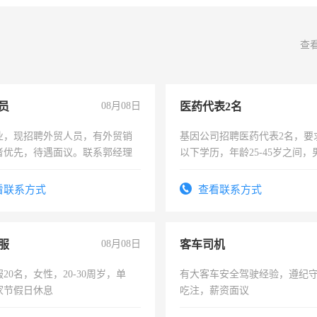
查
员
08月08日
医药代表2名
业，现招聘外贸人员，有外贸销
基因公司招聘医药代表2名，要
者优先，待遇面议。联系郭经理
以下学历，年龄25-45岁之间，
可，需要具有营销经验，从事
表或者有医学资质的优先，底薪
看联系方式
查看联系方式
交五险。
服
08月08日
客车司机
20名，女性，20-30周岁，单
有大客车安全驾驶经验，遵纪
家节假日休息
吃注，薪资面议